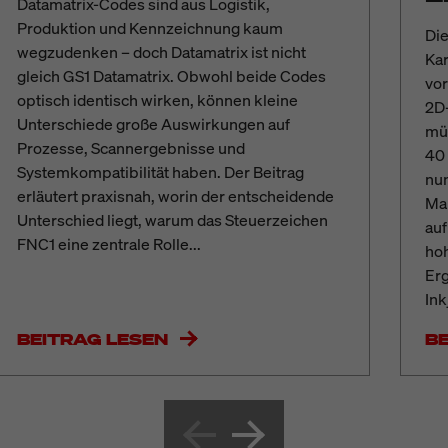
Datamatrix-Codes sind aus Logistik,
Produktion und Kennzeichnung kaum
Die
wegzudenken – doch Datamatrix ist nicht
Kar
gleich GS1 Datamatrix. Obwohl beide Codes
vo
optisch identisch wirken, können kleine
2D
Unterschiede große Auswirkungen auf
müs
Prozesse, Scannergebnisse und
40 
Systemkompatibilität haben. Der Beitrag
nun
erläutert praxisnah, worin der entscheidende
Mar
Unterschied liegt, warum das Steuerzeichen
auf
FNC1 eine zentrale Rolle...
hoh
Erg
Ink
BEITRAG LESEN
B