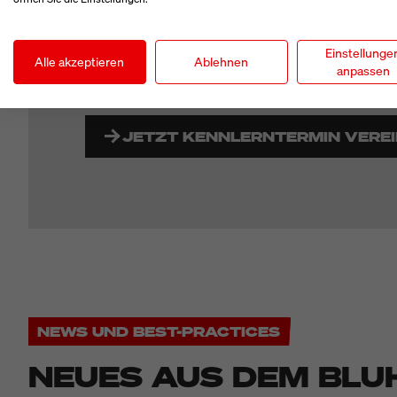
erfolgreichen Systemintegration und auch danach
zur Seite steht. Dank unseres flächendeckenden 
Vertriebsnetzes sind wir schnell überall dort, wo 
Einstellunge
Alle akzeptieren
Ablehnen
anpassen
JETZT KENNLERNTERMIN VERE
NEWS UND BEST-PRACTICES
NEUES AUS DEM BLU