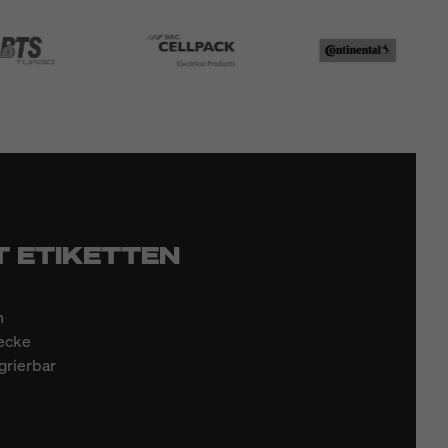
T ETIKETTEN
h
wecke
grierbar