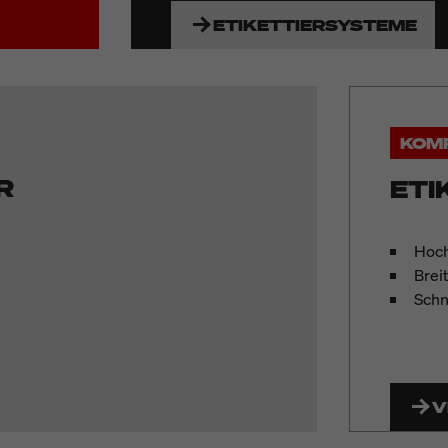
ETIKETTIERSYSTEME
KOM
R
ETI
Hoch
Brei
Schn
V