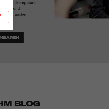
 jederzeit kompetent
Service- und
Sie uns brauchen.
n
INBAREN
HM BLOG