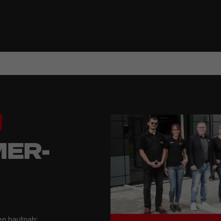
ER-
n hautnah: