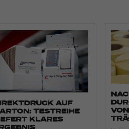
NAC
DUR
IREKTDRUCK AUF
VON
ARTON: TESTREIHE
TRÄ
IEFERT KLARES
RGEBNIS