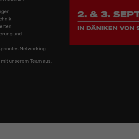
ungen
chnik
erten
ierung und
ntspanntes Networking
h mit unserem Team aus.