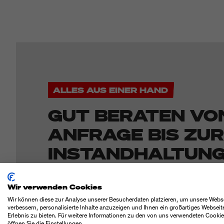
ALLES AUS EINER HAND
GUT BERATEN VO
ANFRAGE BIS ZUR
INSTANDHALTUN
Wir verwenden Cookies
Unsere Experten beraten Sie individuell und unter
Wir können diese zur Analyse unserer Besucherdaten platzieren, um unsere Webs
optimale Ergebnis für Ihren Anwendungsfall zu er
verbessern, personalisierte Inhalte anzuzeigen und Ihnen ein großartiges Webseit
Erlebnis zu bieten. Für weitere Informationen zu den von uns verwendeten Cooki
sich auf einen erfahrenen Partner, der Ihnen vom 
öffnen Sie die Einstellungen.