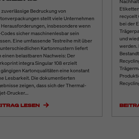
Nachhalti
Etikette
 zuverlässige Bedruckung von
recycelt
tonverpackungen stellt viele Unternehmen
bei der 
r Herausforderungen, insbesondere wenn
Trägerpa
-Codes sicher maschinenlesbar sein
und wied
sen. Eine umfassende Testreihe mit über
werden. 
unterschiedlichen Kartonmustern liefert
Bestandt
 einen belastbaren Nachweis: Der
Recyclin
koprint integra Singular 108 erzielt
Trägerma
 gängigen Kartonqualitäten eine konstant
Produkti
e Lesbarkeit. Die dokumentierten
Recyclin
ebnisse zeigen, dass sich der Thermal-
jet-Drucker...
EITRAG LESEN
BEITR