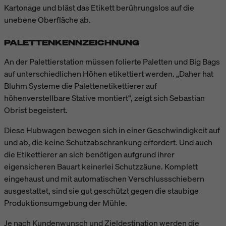
Kartonage und bläst das Etikett berührungslos auf die
unebene Oberfläche ab.
PALETTENKENNZEICHNUNG
An der Palettierstation müssen folierte Paletten und Big Bags
auf unterschiedlichen Höhen etikettiert werden. „Daher hat
Bluhm Systeme die Palettenetikettierer auf
höhenverstellbare Stative montiert“, zeigt sich Sebastian
Obrist begeistert.
Diese Hubwagen bewegen sich in einer Geschwindigkeit auf
und ab, die keine Schutzabschrankung erfordert. Und auch
die Etikettierer an sich benötigen aufgrund ihrer
eigensicheren Bauart keinerlei Schutzzäune. Komplett
eingehaust und mit automatischen Verschlussschiebern
ausgestattet, sind sie gut geschützt gegen die staubige
Produktionsumgebung der Mühle.
Je nach Kundenwunsch und Zieldestination werden die