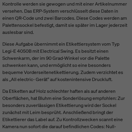
Kontrolle werden sie gewogen und mit einer Artikelnummer
versehen. Das ERP-System verschlüsselt diese Daten in
einen QR-Code und zwei Barcodes. Diese Codes werden am
Palettensockel befestigt, damit sie später im Lager jederzeit
auslesbar sind.
Diese Aufgabe übernimmt ein Etikettiersystem vom Typ
Legi-E 4050B mit Electrical Swing. Es besitzt einen
Schwenkarm, der im 90 Grad-Winkel vor die Palette
schwenken kann, und ermöglicht so eine besonders
bequeme Vorderseitenetikettierung. Zudem verzichtet es
als „All electric- Gerät“ auf kostenintensive Druckluft.
Da Etiketten auf Holz schlechter haften als auf anderen
Oberflächen, hat Bluhm eine Sonderlösung empfohlen: Zur
besonders zuverlässigen Etikettierung wird der Sockel
zunächst mit Leim besprüht. Anschließend bringt der
Etikettierer das Label auf. Zu Kontrollzwecken scannt eine
Kamera nun sofort die darauf befindlichen Codes: Null-