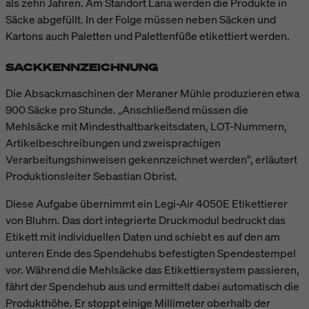
als zehn Jahren. Am Standort Lana werden die Produkte in
Säcke abgefüllt. In der Folge müssen neben Säcken und
Kartons auch Paletten und Palettenfüße etikettiert werden.
SACKKENNZEICHNUNG
Die Absackmaschinen der Meraner Mühle produzieren etwa
900 Säcke pro Stunde. „Anschließend müssen die
Mehlsäcke mit Mindesthaltbarkeitsdaten, LOT-Nummern,
Artikelbeschreibungen und zweisprachigen
Verarbeitungshinweisen gekennzeichnet werden“, erläutert
Produktionsleiter Sebastian Obrist.
Diese Aufgabe übernimmt ein Legi-Air 4050E Etikettierer
von Bluhm. Das dort integrierte Druckmodul bedruckt das
Etikett mit individuellen Daten und schiebt es auf den am
unteren Ende des Spendehubs befestigten Spendestempel
vor. Während die Mehlsäcke das Etikettiersystem passieren,
fährt der Spendehub aus und ermittelt dabei automatisch die
Produkthöhe. Er stoppt einige Millimeter oberhalb der