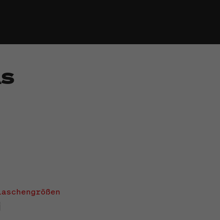
AS
aschengrößen
i