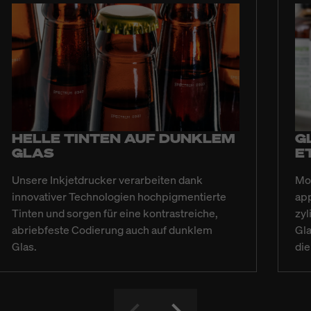
HELLE TINTEN AUF DUNKLEM
G
GLAS
E
Unsere Inkjetdrucker verarbeiten dank
Mod
innovativer Technologien hochpigmentierte
app
Tinten und sorgen für eine kontrastreiche,
zyl
abriebfeste Codierung auch auf dunklem
Gla
Glas.
die