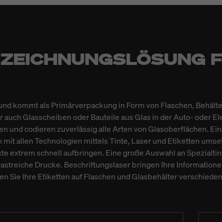
NNZEICHNUNGSLÖSUNG F
t und kommt als Primärverpackung in Form von Flaschen, Behält
 auch Glasscheiben oder Bauteile aus Glas in der Auto- oder E
n und codieren zuverlässig alle Arten von Glasoberflächen. Ei
 mit allen Technologien mittels Tinte, Laser und Etiketten ums
xte extrem schnell aufbringen. Eine große Auswahl an Spezialti
astreiche Drucke. Beschriftungslaser bringen Ihre Informatione
en Sie Ihre Etiketten auf Flaschen und Glasbehälter verschiede