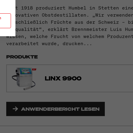
Seit 1918 produziert Humbel in Stetten ein
innovativen Obstdestillaten. „Wir verwende
n
ausschließlich Früchte aus der Schweiz – b
Bioqualität“, erklärt Brennmeister Luis Hu
wissen, welche Frucht von welchem Produzen
verarbeitet wurde, drucken...
PRODUKTE
LINX 9900
ANWENDERBERICHT LESEN