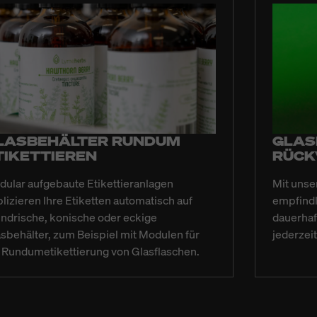
LASBEHÄLTER RUNDUM
GLAS
TIKETTIEREN
RÜCK
ular aufgebaute Etikettieranlagen
Mit unse
lizieren Ihre Etiketten automatisch auf
empfindl
indrische, konische oder eckige
dauerhaf
sbehälter, zum Beispiel mit Modulen für
jederzeit
 Rundumetikettierung von Glasflaschen.