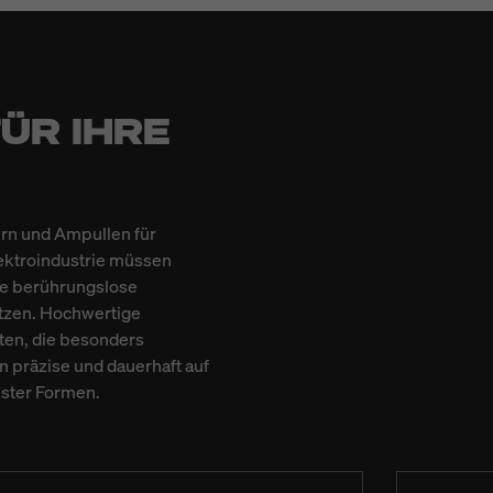
ÜR IHRE
ern und Ampullen für
lektroindustrie müssen
ne berührungslose
etzen. Hochwertige
nten, die besonders
n präzise und dauerhaft auf
nster Formen.