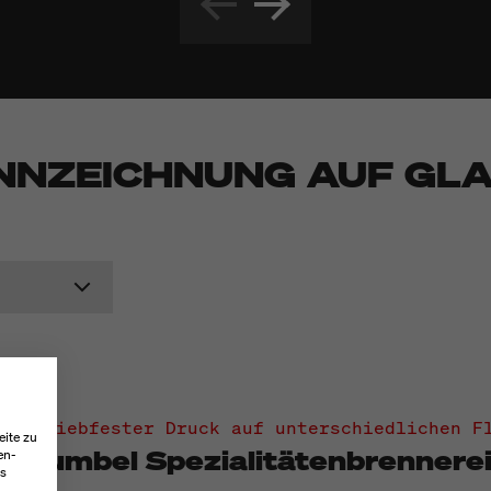
ENNZEICHNUNG AUF GL
Abriebfester Druck auf unterschiedlichen Fl
eite zu
Humbel Spezialitätenbrennere
en-
es