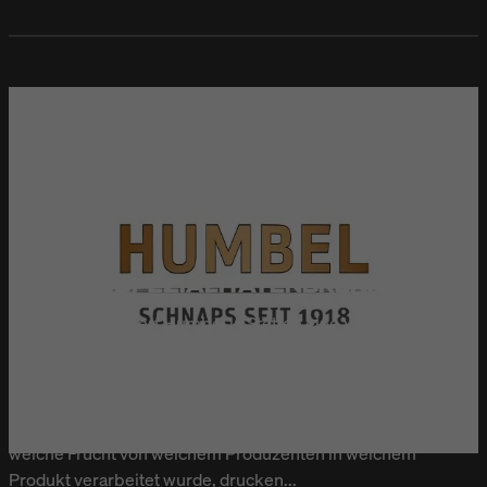
HUMBEL SPEZIALITÄTENBRENNEREI
Seit 1918 produziert Humbel in Stetten eine Vielfalt an
klassischen und innovativen Obstdestillaten. „Wir verwenden
für unsere Produkte ausschließlich Früchte aus der Schweiz
– bis zu 30 Prozent davon in Bioqualität“, erklärt
Brennmeister Luis Humbel. „Damit wir jederzeit wissen,
welche Frucht von welchem Produzenten in welchem
Produkt verarbeitet wurde, drucken...