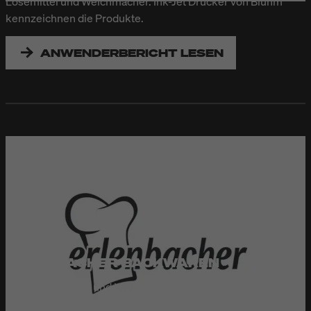
Lösemittel und Weichmacher. Ink-Jet Drucker von Bluhm
kennzeichnen die Produkte.
ANWENDERBERICHT LESEN
ERLENBACHER BACKWAREN
Mit viel Expertise und Leidenschaft trägt die Erlenbacher
Backwaren GmbH deutsche Backkunst in mehr als 40