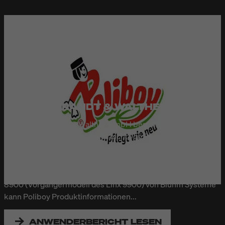
POLIBOY BRANDT & WALTHER
Die Poliboy Brandt & Walther GmbH besteht seit über 90
Jahren. Die Angebotspalette reicht von Reinigungs- und
Pflegemitteln für Leder, Edelmetalle, Holz und Laminat bis
hin zu besonders umweltfreundlichen Varianten für den
gesamten Haushalt. Mit dem Continuous Inkjet-Drucker Linx
8900 (Vorgängermodell des Linx 9900) von Bluhm Systeme
kann Poliboy Produktinformationen...
ANWENDERBERICHT LESEN