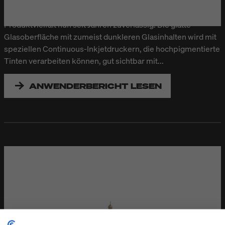
unterschiedlichste Gebinde ab. Die Kennzeichnungstechnik
von Bluhm Systeme bedruckt und etikettiert diese
Produktvielfalt nun seit Jahren zuverlässig. Die glatte
Glasoberfläche mit zumeist dunkleren Glasinhalten wird mit
speziellen Continuous-Inkjetdruckern, die hochpigmentierte
Tinten verarbeiten können, gut sichtbar mit...
ANWENDERBERICHT LESEN