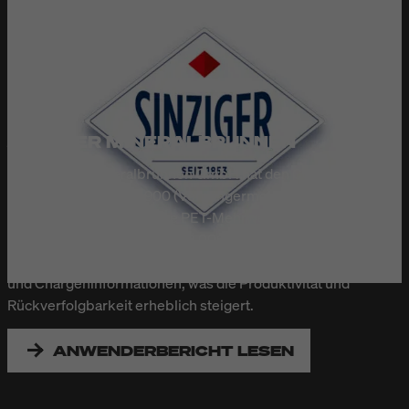
SINZIGER MINERALBRUNNEN
Die Sinziger Mineralbrunnen GmbH hat den Continuous-
Inkjet-Drucker Linx 8900 (Vorgängermodell des Linx 9900)
von Bluhm Systeme in ihre PET-Mehrweganlage integriert.
Der Drucker kennzeichnet 18.000 Mineralwasserflaschen
pro Stunde zweizeilig mit Mindesthaltbarkeitsdatum, Uhrzeit
und Chargeninformationen, was die Produktivität und
Rückverfolgbarkeit erheblich steigert.
ANWENDERBERICHT LESEN