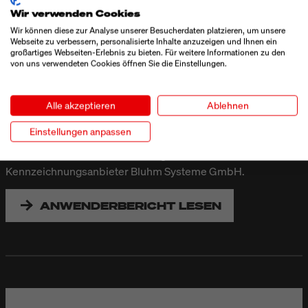
Wir verwenden Cookies
ALTE BODENSEE HAUSBRENNEREI &
WEINKELLEREI STEINHAUSER
Wir können diese zur Analyse unserer Besucherdaten platzieren, um unsere
Webseite zu verbessern, personalisierte Inhalte anzuzeigen und Ihnen ein
großartiges Webseiten-Erlebnis zu bieten. Für weitere Informationen zu den
Die Alte Bodensee Hausbrennerei & Weinkellerei
von uns verwendeten Cookies öffnen Sie die Einstellungen.
Steinhauser aus Kressbronn am Bodensee bietet eine große
Produktvielfalt an. In einer flexiblen Abfüllanlage werden die
Produkte in unterschiedlich großen Flaschen abgefüllt und
Alle akzeptieren
Ablehnen
anschließend individuell gekennzeichnet. Auch die
Einstellungen anpassen
Umkartons werden mittels Kennzeichnung individualisiert.
Die dazu erforderliche Technologie stammt vom
Kennzeichnungsanbieter Bluhm Systeme GmbH.
ANWENDERBERICHT LESEN