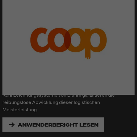
Menge eingesetzt, was den
werden, sodass nur relevante
Verbrauch reduziert und
Abweichungen gemeldet
Abfall minimiert. Die mobile
werden. Ergebnisse und
Ausführung ermöglicht den
Statistiken werden
flexiblen Einsatz an mehreren
übersichtlich auf dem Display
Druckern.
angezeigt und unterstützen
COOP
eine kontinuierliche
Prozessoptimierung.
Coop ist weit über die Schweizer Landesgrenzen hinweg
bekannt. Die Detailhändlerin hat schweizweit das dichteste
Verkaufsstellennetz. In der Verteilzentrale Schafisheim
befindet sich die größte Bäckerei der Schweiz. Von hier aus
werden die Filialen täglich mit frischem Brot beliefert.
Kennzeichnungssysteme von Bluhm garantieren die
reibungslose Abwicklung dieser logistischen
Meisterleistung.
ANWENDERBERICHT LESEN