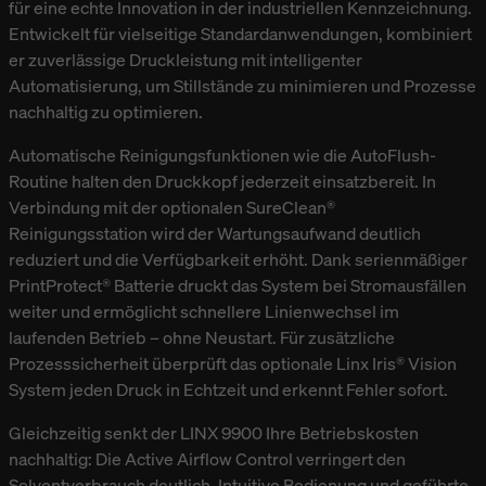
für eine echte Innovation in der industriellen Kennzeichnung.
ZUBEHÖR
Entwickelt für vielseitige Standardanwendungen, kombiniert
er zuverlässige Druckleistung mit intelligenter
Automatisierung, um Stillstände zu minimieren und Prozesse
nachhaltig zu optimieren.
Automatische Reinigungsfunktionen wie die AutoFlush-
Routine halten den Druckkopf jederzeit einsatzbereit. In
Verbindung mit der optionalen SureClean®
Reinigungsstation wird der Wartungsaufwand deutlich
reduziert und die Verfügbarkeit erhöht. Dank serienmäßiger
PrintProtect® Batterie druckt das System bei Stromausfällen
weiter und ermöglicht schnellere Linienwechsel im
laufenden Betrieb – ohne Neustart. Für zusätzliche
Prozesssicherheit überprüft das optionale Linx Iris® Vision
System jeden Druck in Echtzeit und erkennt Fehler sofort.
Gleichzeitig senkt der LINX 9900 Ihre Betriebskosten
nachhaltig: Die Active Airflow Control verringert den
Solventverbrauch deutlich. Intuitive Bedienung und geführte