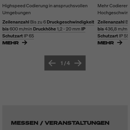
Highspeed Codierung in anspruchsvollen
Mehr Codieren 
Umgebungen
Hochgeschwindi
Zeilenanzahl
Bis zu 6
Druckgeschwindigkeit
Zeilenanzahl
Bi
bis
600 m/min
Druckhöhe
1,2 - 20 mm
IP
bis
436,8 m/mi
Schutzart
IP 65
Schutzart
IP 55
MEHR
MEHR
1
/
4
MESSEN / VERANSTALTUNGEN