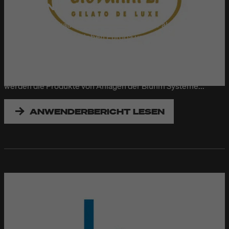
GIOVANNI L. "GELATO DE LUXE"
Giovanni L. verkauft Eiskreationen an mehr als 200
Standorten weltweit. Neben Europa und dem arabischen
Raum zählt dazu sogar eine Filiale in Singapur. Beliefert
werden alle Standorte von Kiel aus, wo sich auch auf 3.000
qm Produktionsfläche die Manufaktur befindet. Und hier
werden die Produkte von Anlagen der Bluhm Systeme...
ANWENDERBERICHT LESEN