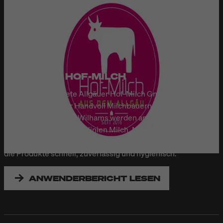
ALLGÄUER HOF-MILCH
Die 2016 gegründete Allgäuer Hof-Milch GmbH bezieht ihre
Heumilch von einer Handvoll Milchbauern aus der Region.
Am Standort Missen-Wilhams werden an mehreren
Produktions- und Abfülllinien Milch, Milchprodukte und
Joghurts verarbeitet. Inkjet-Drucker von Bluhm bedrucken
die Produkte schnell, zuverlässig und hygienisch.
ANWENDERBERICHT LESEN