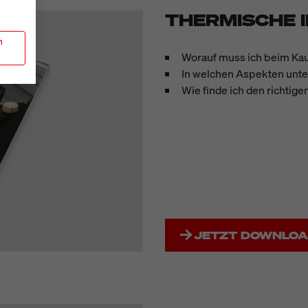
THERMISCHE 
n
Worauf muss ich beim Kau
In welchen Aspekten unte
Wie finde ich den richti
JETZT DOWNLO