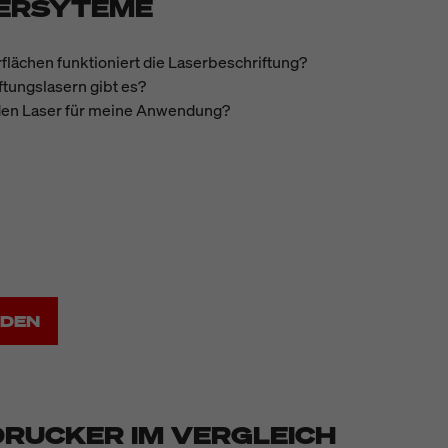
IERSYTEME
lächen funktioniert die Laserbeschriftung?
tungslasern gibt es?
den Laser für meine Anwendung?
ADEN
DRUCKER IM VERGLEICH