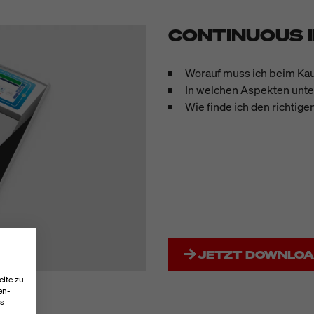
CONTINUOUS 
Worauf muss ich beim Kau
In welchen Aspekten unte
Wie finde ich den richti
JETZT DOWNLO
eite zu
en-
es