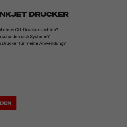
INKJET DRUCKER
f eines CIJ-Druckers achten?
rscheiden sich Systeme?
gen Drucker für meine Anwendung?
ADEN