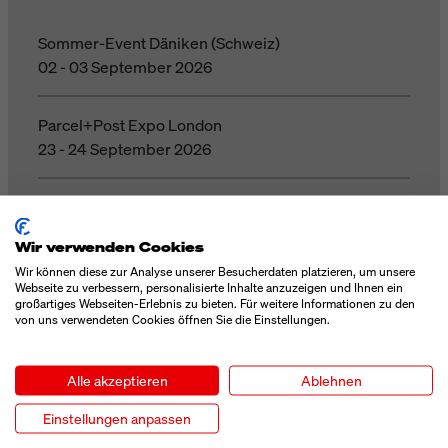
Sommer-Event Däniken (Schweiz)
02 - 03 September 2026
Parcel+Post Expo London
23 - 24 September 2026
Motek Stuttgart
06 - 08 Oktober 2026
Wir verwenden Cookies
Wir können diese zur Analyse unserer Besucherdaten platzieren, um unsere
all about automation Düsseldorf
Webseite zu verbessern, personalisierte Inhalte anzuzeigen und Ihnen ein
großartiges Webseiten-Erlebnis zu bieten. Für weitere Informationen zu den
14 - 15 Oktober 2026
von uns verwendeten Cookies öffnen Sie die Einstellungen.
BrauBeviale Nürnberg
Alle akzeptieren
Ablehnen
10 - 12 November 2026
Einstellungen anpassen