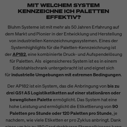
MIT WELCHEM SYSTEM
KENNZEICHNE ICH PALETTEN
EFFEKTIV?
Bluhm Systeme ist mit mehr als 50 Jahren Erfahrung auf
dem Markt und Pionier in der Entwicklung und Herstellung
von industriellen Kennzeichnungssystemen. Eines der
Systemhighlights für die Paletten-Kennzeichnung ist
der
AP182
, eine kombinierte Druck- und Aufspendelösung
für Paletten. Als eigensicheres System ist es in einem
Edelstahlschrank untergebracht ist und eignet sich
für
industrielle Umgebungen mit extremen Bedingungen
.
Der AP182 ist ein System, das die Anbringung von
bis zu
drei GS1 A5 Logistiketiketten auf einer stationären oder
beweglichen Palette
ermöglicht. Das System hat eine
hohe Leistung und ermöglicht die Etikettierung von
90
Paletten pro Stunde oder 120 Paletten pro Stunde
, je
nachdem, wie viele Etiketten er pro Zyklus anbringt. Dank
eines um bis zu 180 Grad drehbaren Stempelkissens kann