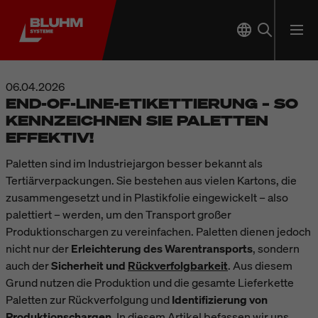
06.04.2026
END-OF-LINE-ETIKETTIERUNG – SO
KENNZEICHNEN SIE PALETTEN
EFFEKTIV!
Paletten sind im Industriejargon besser bekannt als
Tertiärverpackungen. Sie bestehen aus vielen Kartons, die
zusammengesetzt und in Plastikfolie eingewickelt – also
palettiert – werden, um den Transport großer
Produktionschargen zu vereinfachen. Paletten dienen jedoch
nicht nur der
Erleichterung des Warentransports
, sondern
auch der
Sicherheit und
Rückverfolgbarkeit
. Aus diesem
Grund nutzen die Produktion und die gesamte Lieferkette
Paletten zur Rückverfolgung und
Identifizierung von
Produktionschargen
. In diesem Artikel befassen wir uns