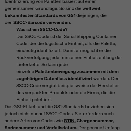
Identifizierung von Paletten basiert auf einer
gemeinsamen Grundlage. So sind die
weltweit
bekanntesten Standards von GS1
diejenigen, die
den
SSCC-Barcode verwenden
.
Was ist ein SSCC-Code?
Der SSCC-Code ist der Serial Shipping Container
Code, der die logistische Einheit, d.h. die Palette,
eindeutig identifiziert. Damit ermöglicht er die
Rückverfolgung jeder einzelnen Einheit entlang der
Lieferkette: So kann jede
einzelne
Palettenbewegung zusammen mit dem
zugehörigen Datenfluss identifiziert
werden. Den
SSCC-Code vergibt beispielsweise der Hersteller
des verpackten Produkts oder die Firma, die die
Einheit palettiert.
Das GS1-Etikett und die GS1-Standards beziehen sich
jedoch nicht nur auf SSCC-Codes. Sie erfordern auch
andere Arten von Codes wie
GTIN
, Chargennummer,
Seriennummer und Verfallsdatum.
Der genaue Umfang