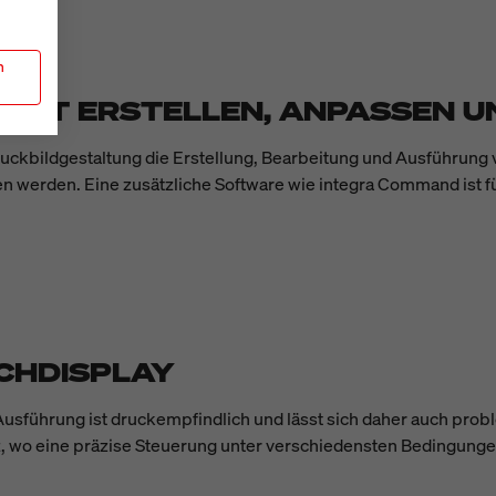
n
ERÄT ERSTELLEN, ANPASSEN U
Druckbildgestaltung die Erstellung, Bearbeitung und Ausführung 
en werden. Eine zusätzliche Software wie integra Command ist 
UCHDISPLAY
 Ausführung ist druckempfindlich und lässt sich daher auch pro
atz, wo eine präzise Steuerung unter verschiedensten Bedingunge