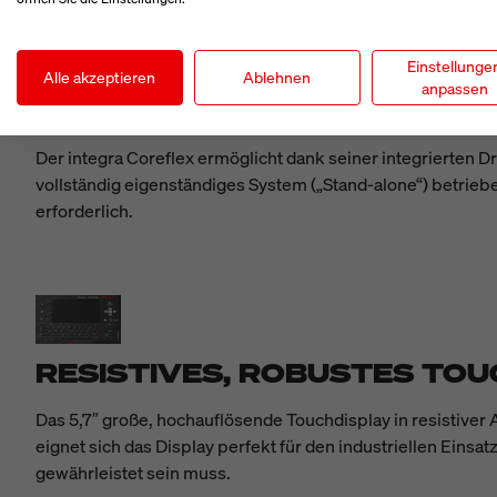
Einstellunge
Alle akzeptieren
Ablehnen
anpassen
DRUCKBILDER DIREKT AM G
Der integra Coreflex ermöglicht dank seiner integrierten 
vollständig eigenständiges System („Stand-alone“) betrieb
erforderlich.
RESISTIVES, ROBUSTES TO
Das 5,7″ große, hochauflösende Touchdisplay in resistiver
eignet sich das Display perfekt für den industriellen Eins
gewährleistet sein muss.