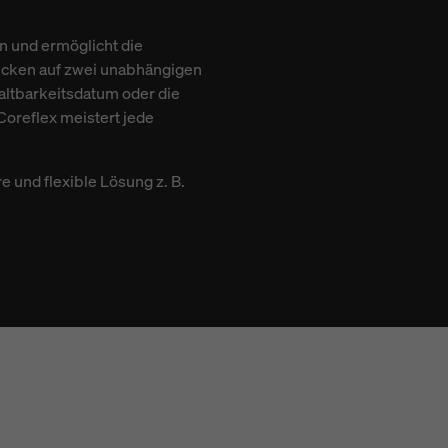
n und ermöglicht die
rucken auf zwei unabhängigen
ltbarkeitsdatum oder die
oreflex meistert jede
e und flexible Lösung z. B.