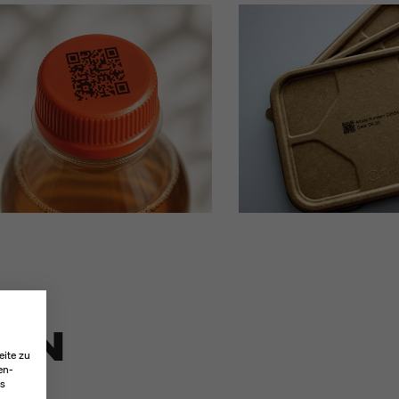
TEN
eite zu
en-
es