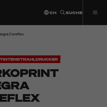
CH
SUCHE
tegra Coreflex
E-TINTENSTRAHLDRUCKER
KOPRINT
EGRA
EFLEX