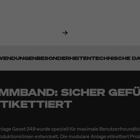
WENDUNGEN
BESONDERHEITEN
TECHNISCHE D
MMBAND: SICHER GEFÜ
ETIKETTIERT
nlage Geset 249 wurde speziell für maximale Benutzerfreundlic
oduktionslinien entwickelt. Die modulare Anlage etikettiert Pro