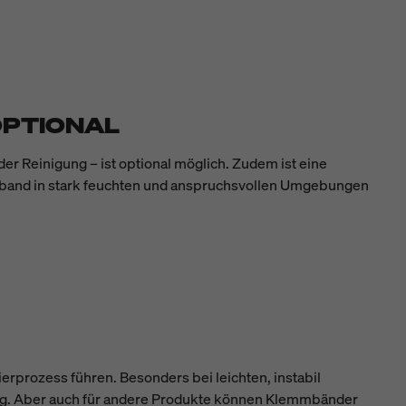
OPTIONAL
r Reinigung – ist optional möglich. Zudem ist eine
erband in stark feuchten und anspruchsvollen Umgebungen
erprozess führen. Besonders bei leichten, instabil
ung. Aber auch für andere Produkte können Klemmbänder