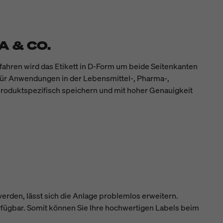
 & CO.
fahren wird das Etikett in D-Form um beide Seitenkanten
h für Anwendungen in der Lebensmittel-, Pharma-,
 produktspezifisch speichern und mit hoher Genauigkeit
erden, lässt sich die Anlage problemlos erweitern.
fügbar. Somit können Sie Ihre hochwertigen Labels beim