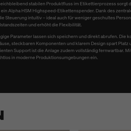
leichbleibend stabilen Produktfluss im Etikettierprozess sorgt
t ein Alpha HSM Highspeed-Etikettenspender. Dank des zentral
ie Steuerung intuitiv – ideal auch für weniger geschultes Persona
standszeiten und erhöht die Flexibilität.
gige Parameter lassen sich speichern und direkt abrufen. Die
use, steckbaren Komponenten und klarem Design spart Platz u
zienten Support ist die Anlage zudem vollständig fernwartbar. M
h nahtlos in moderne Produktionsumgebungen ein.
N