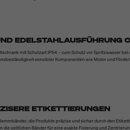
 UND EDELSTAHLAUSFÜHRUNG 
hrank mit Schutzart IP54 – zum Schutz vor Spritzwasser bei de
osionsbeständigkeit sensibler Komponenten wie Motor und Förd
ZISERE ETIKETTIERUNGEN
lemmbänder, die Produkte präzise und sicher durch den Etiketti
die seitlichen Bänder für eine exakte Fixierung und Zentrier