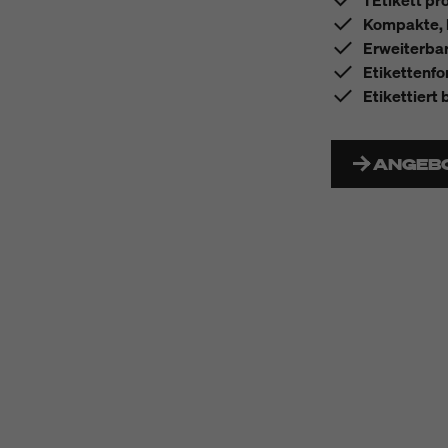
1 Etikett pr
Kompakte, l
Erweiterbar
Etikettenfo
Etikettiert
ANGEB