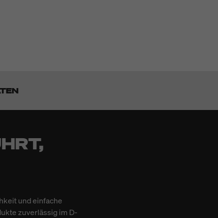
ATEN
HRT,
hkeit und einfache
dukte zuverlässig im D-