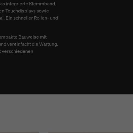
 das integrierte Klemmband.
en Touchdisplays sowie
l. Ein schneller Rollen- und
 kompakte Bauweise mit
nd vereinfacht die Wartung.
it verschiedenen