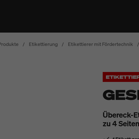
Produkte
/
Etikettierung
/
Etikettierer mit Fördertechnik
/
ETIKETTI
GES
Übereck-Et
zu 4 Seite