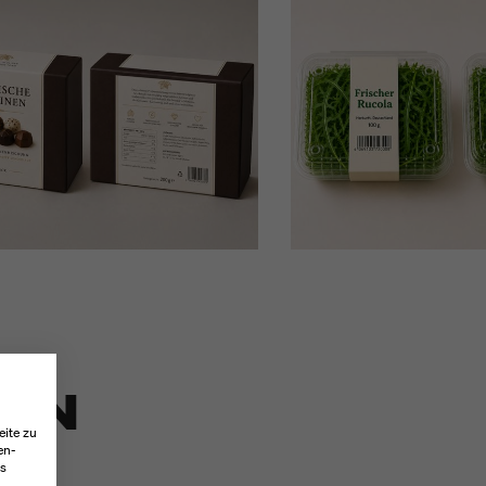
TEN
eite zu
en-
es