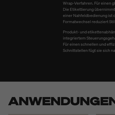
Wrap-Verfahren. Für einen g
Die Etikettierung übernimm
einer Nahfeldbedienung ist d
Formatwechsel reduziert Still
Produkt- und etikettenabhän
integriertem Steuerungsgehä
Für einen schnellen und effi
Schnittstellen fügt sie sic
ANWENDUNGE