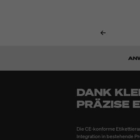
AN
DANK KLE
PRÄZISE 
Die CE-konforme Etikettiera
Integration in bestehende Pr