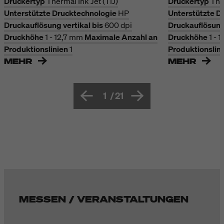
Druckertyp
Thermal Ink Jet (TIJ)
Druckertyp
The
Unterstützte Drucktechnologie
HP
Unterstützte D
Druckauflösung vertikal bis
600 dpi
Druckauflösung 
Druckhöhe
1 - 12,7 mm
Maximale Anzahl an
Druckhöhe
1 - 
Produktionslinien
1
Produktionslin
MEHR
MEHR
1
/
21
MESSEN / VERANSTALTUNGEN