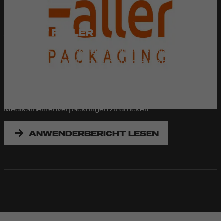
iLOGIK-Drehtaster; bei
Druckbildern mit
Variablenfeld erscheint
AUGUST FALLER
automatisch die
Beim Pharma-Verpackungsspezialisten August Faller KG
Eingabemaske.
übernehmen im Werk Großbeeren bei Berlin die Markoprint
X1JET Inkjet-Drucker von Bluhm Systeme die
verantwortungsvolle Aufgabe, alle gesetzlich geforderten
Kennzeichnungen in perfekter Qualität auf die
Medikamentenverpackungen zu drucken.
ANWENDERBERICHT LESEN