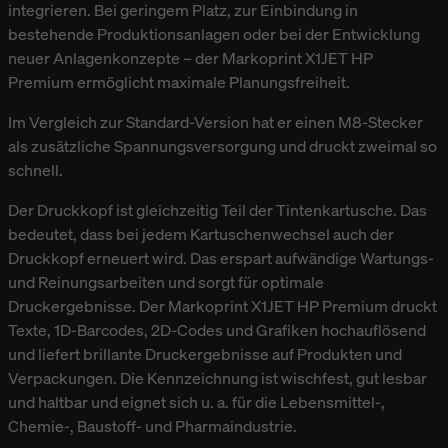
integrieren. Bei geringem Platz, zur Einbindung in
bestehende Produktionsanlagen oder bei der Entwicklung
neuer Anlagenkonzepte – der Markoprint X1JET HP
Premium ermöglicht maximale Planungsfreiheit.
Im Vergleich zur Standard-Version hat er einen M8-Stecker
als zusätzliche Spannungsversorgung und druckt zweimal so
schnell.
Der Druckkopf ist gleichzeitig Teil der Tintenkartusche. Das
bedeutet, dass bei jedem Kartuschenwechsel auch der
Druckkopf erneuert wird. Das erspart aufwändige Wartungs-
und Reinungsarbeiten und sorgt für optimale
Druckergebnisse. Der Markoprint X1JET HP Premium druckt
Texte, 1D-Barcodes, 2D-Codes und Grafiken hochauflösend
und liefert brillante Druckergebnisse auf Produkten und
Verpackungen. Die Kennzeichnung ist wischfest, gut lesbar
und haltbar und eignet sich u. a. für die Lebensmittel-,
Chemie-, Baustoff- und Pharmaindustrie.