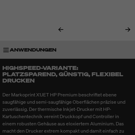
ANWENDUNGEN
HIGHSPEED-VARIANTE:
BESONDERHEITEN
PLATZSPAREND, GÜNSTIG, FLEXIBEL
DRUCKEN
TECHNISCHE DATEN
Der Markoprint X1JET HP Premium beschriftet ebene
saugfähige und semi-saugfähige Oberflächen präzise und
ZUBEHÖR
zuverlässig. Der thermische Inkjet-Drucker mit HP-
Kartuschentechnik vereint Druckkopf und Controller in
einem robusten Gehäuse aus eloxiertem Aluminium. Das
macht den Drucker extrem kompakt und damit einfach zu