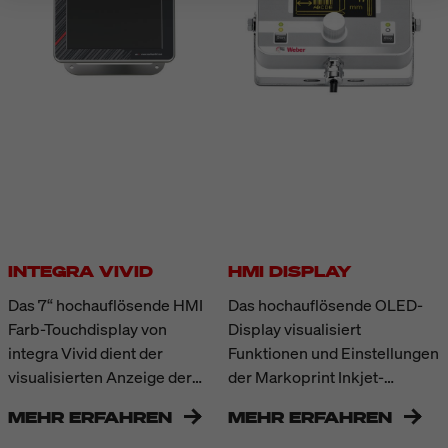
INTEGRA VIVID
HMI DISPLAY
Das 7“ hochauflösende HMI
Das hochauflösende OLED-
Farb-Touchdisplay von
Display visualisiert
integra Vivid dient der
Funktionen und Einstellungen
visualisierten Anzeige der
der Markoprint Inkjet-
Druckaufträge und des Status
Drucker der X1JET-Serie.
MEHR ERFAHREN
MEHR ERFAHREN
von X1JET und PP Class
Druckerstatus, Parameter