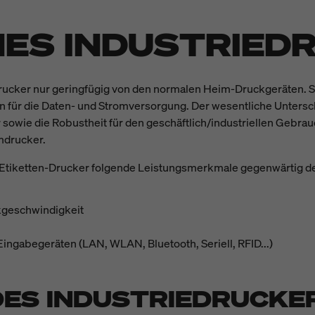
NES INDUSTRIED
drucker nur geringfügig von den normalen Heim-Druckgeräten. S
en für die Daten- und Stromversorgung. Der wesentliche Untersch
sowie die Robustheit für den geschäftlich/industriellen Gebra
mdrucker.
p-Etiketten-Drucker folgende Leistungsmerkmale gegenwärtig de
kgeschwindigkeit
Eingabegeräten (LAN, WLAN, Bluetooth, Seriell, RFID...)
DES INDUSTRIEDRUCKE