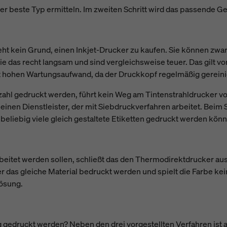
der beste Typ ermitteln. Im zweiten Schritt wird das passende Ge
t kein Grund, einen Inkjet-Drucker zu kaufen. Sie können zwa
das recht langsam und sind vergleichsweise teuer. Das gilt vor 
t hohen Wartungsaufwand, da der Druckkopf regelmäßig gerein
kzahl gedruckt werden, führt kein Weg am Tintenstrahldrucker v
einen Dienstleister, der mit Siebdruckverfahren arbeitet. Beim
beliebig viele gleich gestaltete Etiketten gedruckt werden kön
itet werden sollen, schließt das den Thermodirektdrucker aus.
das gleiche Material bedruckt werden und spielt die Farbe kei
Lösung.
ag gedruckt werden? Neben den drei vorgestellten Verfahren ist 