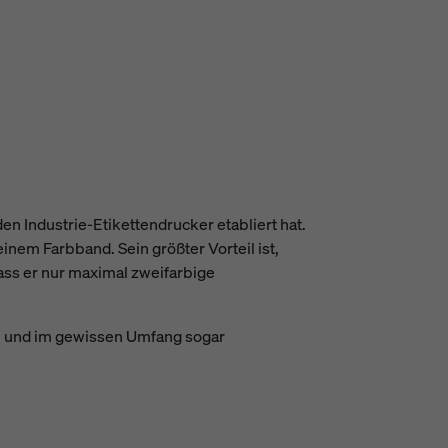
en Industrie-Etikettendrucker etabliert hat.
nem Farbband. Sein größter Vorteil ist,
ass er nur maximal zweifarbige
il und im gewissen Umfang sogar