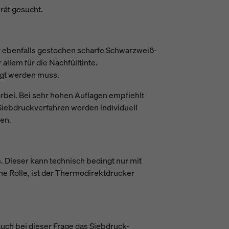
rät gesucht.
r ebenfalls gestochen scharfe Schwarzweiß-
allem für die Nachfülltinte.
igt werden muss.
orbei. Bei sehr hohen Auflagen empfiehlt
 Siebdruckverfahren werden individuell
nen.
 Dieser kann technisch bedingt nur mit
ne Rolle, ist der Thermodirektdrucker
auch bei dieser Frage das Siebdruck-