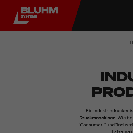
H
IND
PRO
Ein Industriedrucker i
Druckmaschinen
. Wie b
"Consumer-" und "Industri
Leistung 