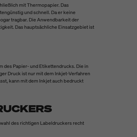
chließlich mit Thermopapier. Das
engünstig und schnell. Da er keine
ogar tragbar. Die Anwendbarkeit der
gkeit. Das hauptsächliche Einsatzgebiet ist
m des Papier- und Etikettendrucks. Die in
ger Druck ist nur mit dem Inkjet-Verfahren
ässt, kann mit dem Inkjet auch bedruckt
DRUCKERS
swahl des richtigen Labeldruckers recht