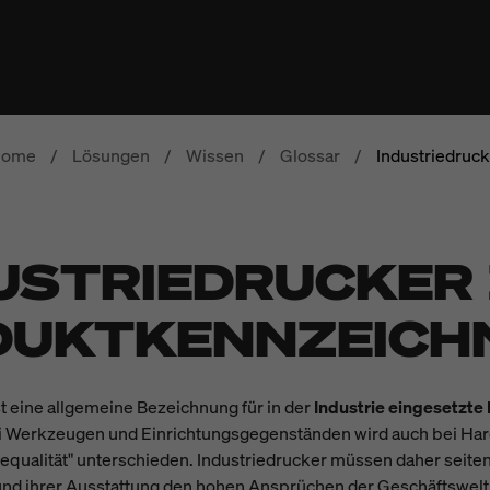
ome
/
Lösungen
/
Wissen
/
Glossar
/
Industriedruc
USTRIEDRUCKER
DUKTKENNZEICH
st eine allgemeine Bezeichnung für in der
Industrie eingesetzte 
ei Werkzeugen und Einrichtungsgegenständen wird auch bei Har
equalität" unterschieden. Industriedrucker müssen daher seitens
und ihrer Ausstattung den hohen Ansprüchen der Geschäftswel