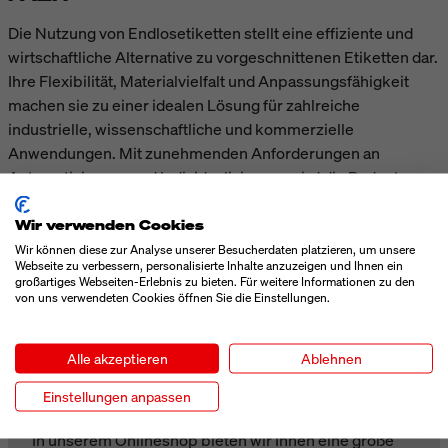
Die Nutzung von Endlosetiketten stellt eine effiziente und
wirtschaftliche Alternative zu vorgeschnittenen Etiketten dar.
Ihre Flexibilität, Materialvielfalt und Anpassungsfähigkeit
machen sie zu einer idealen Lösung für zahlreiche
industrielle, wissenschaftliche und kommerzielle
Anwendungen. Mit zunehmenden Anforderungen an
Automatisierung und Individualisierung wird die Bedeutung
variabler Etikettenformate weiter wachsen, insbesondere im
Kontext von Industrie 4.0 und digitalen Logistikprozessen.
Wir verwenden Cookies
Wir können diese zur Analyse unserer Besucherdaten platzieren, um unsere
Webseite zu verbessern, personalisierte Inhalte anzuzeigen und Ihnen ein
großartiges Webseiten-Erlebnis zu bieten. Für weitere Informationen zu den
von uns verwendeten Cookies öffnen Sie die Einstellungen.
UNSER ONLINESHOP
Alle akzeptieren
Ablehnen
ETIKETTEN SCHNELL UND EINFACH
Einstellungen anpassen
ONLINE BESTELLEN.
In unserem Onlineshop bieten wir Ihnen eine große