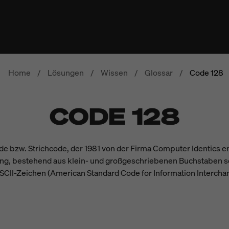
Home
/
Lösungen
/
Wissen
/
Glossar
/
Code 128
CODE 128
de bzw. Strichcode, der 1981 von der Firma Computer Identics en
g, bestehend aus klein- und großgeschriebenen Buchstaben so
ASCII-Zeichen (American Standard Code for Information Interchan