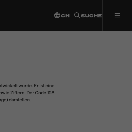
CH
SUCHE
twickelt wurde. Er ist eine
wie Ziffern. Der Code 128
ge) darstellen.