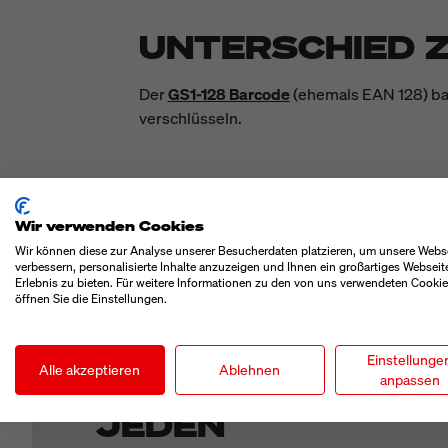
UNTERSCHIED Z
Der
GS1-128 Barcode
(ehemals EAN 128) ba
verschlüsseln.
Wir verwenden Cookies
Wir können diese zur Analyse unserer Besucherdaten platzieren, um unsere Webs
verbessern, personalisierte Inhalte anzuzeigen und Ihnen ein großartiges Webseit
Erlebnis zu bieten. Für weitere Informationen zu den von uns verwendeten Cooki
öffnen Sie die Einstellungen.
ETIKETTEN, TINTE ODER LASER
Einstellunge
Alle akzeptieren
Ablehnen
KENNZEICHNUNG 
anpassen
JEDEN