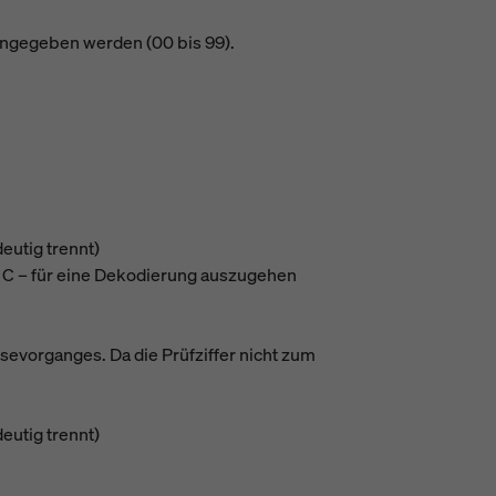
 angegeben werden (00 bis 99).
eutig trennt)
 C – für eine Dekodierung auszugehen
esevorganges. Da die Prüfziffer nicht zum
eutig trennt)