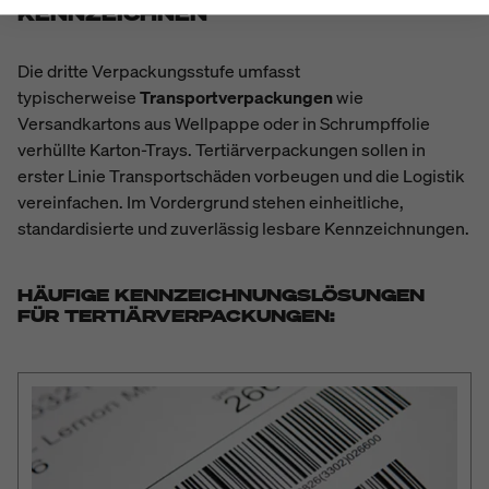
KENNZEICHNEN
Die dritte Verpackungsstufe umfasst
typischerweise
Transportverpackungen
wie
Versandkartons aus Wellpappe oder in Schrumpffolie
verhüllte Karton-Trays. Tertiärverpackungen sollen in
erster Linie Transportschäden vorbeugen und die Logistik
vereinfachen. Im Vordergrund stehen einheitliche,
standardisierte und zuverlässig lesbare Kennzeichnungen.
HÄUFIGE KENNZEICHNUNGSLÖSUNGEN
FÜR TERTIÄRVERPACKUNGEN: