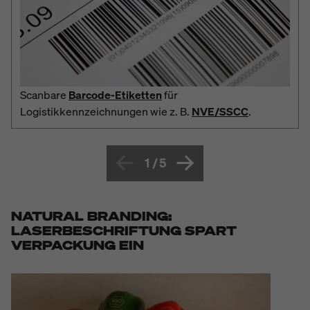
Scanbare
Barcode-Etiketten
für
Logistikkennzeichnungen wie z. B.
NVE/SSCC
.
1
/
5
NATURAL BRANDING:
LASERBESCHRIFTUNG SPART
VERPACKUNG EIN