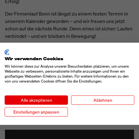
Erfolg!
Der Firmenlauf Bonn ist längst zu einem festen Termin in
unserem Kalender geworden – und wir freuen uns jetzt
schon auf die nächste Runde. Denn eines ist sicher: Laufen
verbindet – und wir bleiben in Bewegung!
Wir verwenden Cookies
MÖCHTEN SIE IM NÄCHSTEN JAHR
Wir können diese zur Analyse unserer Besucherdaten platzieren, um unsere
MIT UNS AN DEN START GEHEN?
Webseite zu verbessern, personalisierte Inhalte anzuzeigen und Ihnen ein
großartiges Webseiten-Erlebnis zu bieten. Für weitere Informationen zu den
von uns verwendeten Cookies öffnen Sie die Einstellungen.
Dann schauen Sie doch mal auf
unserer
Karriereseite
vorbei – wir sind immer auf der
Suche nach motivierten Menschen, die Teil unseres
Alle akzeptieren
Ablehnen
starken Teams sein möchten!
Einstellungen anpassen