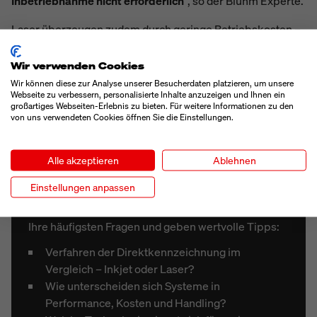
Inbetriebnahme nicht erforderlich
“, so der Bluhm Experte.
Laser überzeugen zudem durch geringe Betriebskosten –
u.a. durch den Verzicht auf Tinte und Lösungsmittel. Die
kompakten Markieranlangen sind flexibel und leicht in
Wir verwenden Cookies
bestehende Produktionsanlagen zu installieren.
Wir können diese zur Analyse unserer Besucherdaten platzieren, um unsere
Webseite zu verbessern, personalisierte Inhalte anzuzeigen und Ihnen ein
großartiges Webseiten-Erlebnis zu bieten. Für weitere Informationen zu den
von uns verwendeten Cookies öffnen Sie die Einstellungen.
WHITEPAPER
Alle akzeptieren
Ablehnen
ÜBERSICHT DIREKTKENNZEICHNUNG
Einstellungen anpassen
Laden Sie unser Expertenwissen kostenfrei
herunter! In unserem Whitepaper beantworten wir
Ihre häufigsten Fragen und geben wertvolle Tipps:
Verfahren der Direktkennzeichnung im
Vergleich
– Inkjet oder Laser?
Wie unterscheiden sich Systeme in
Performance, Kosten und Handling?