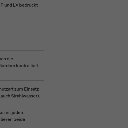
HP und LX bedruckt
sch die
ßerdem kontrolliert
hutzart zum Einsatz
(auch Strahlwasser).
ass mit jedem
tieren beide