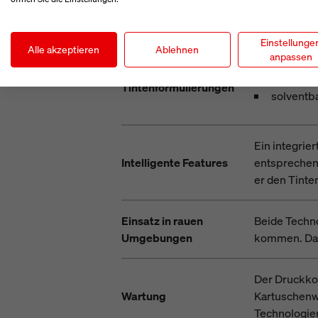
Je nach Tint
Geeignete Oberflächen
werden.
Einstellunge
Alle akzeptieren
Ablehnen
anpassen
wasserba
Tintenformulierungen
solventba
Ein integrie
Intelligente Features
entsprechend
er den Tinten
Einsatz in rauen
Beide Techno
Umgebungen
kommen. Dari
Der Druckkop
Wartung
Kartuschenwe
Technologien