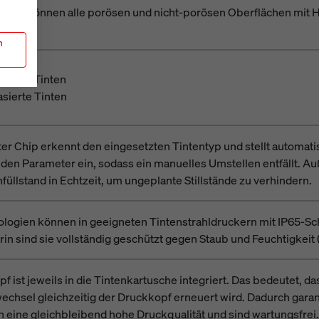
entyp können alle porösen und nicht-porösen Oberflächen mit 
n
sierte Tinten
sierte Tinten
rter Chip erkennt den eingesetzten Tintentyp und stellt automati
en Parameter ein, sodass ein manuelles Umstellen entfällt. Au
füllstand in Echtzeit, um ungeplante Stillstände zu verhindern.
logien können in geeigneten Tintenstrahldruckern mit IP65-Sc
n sind sie vollständig geschützt gegen Staub und Feuchtigkeit 
f ist jeweils in die Tintenkartusche integriert. Das bedeutet, d
chsel gleichzeitig der Druckkopf erneuert wird. Dadurch garan
 eine gleichbleibend hohe Druckqualität und sind wartungsfrei.