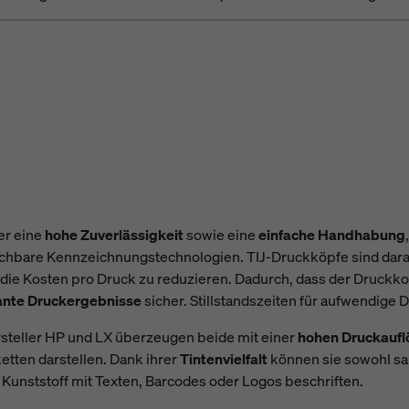
er eine
hohe Zuverlässigkeit
sowie eine
einfache Handhabung
ichbare Kennzeichnungstechnologien. TIJ-Druckköpfe sind darauf
 die Kosten pro Druck zu reduzieren. Dadurch, dass der Druck
ante Druckergebnisse
sicher. Stillstandszeiten für aufwendige 
steller HP und LX überzeugen beide mit einer
hohen Druckaufl
etten darstellen. Dank ihrer
Tintenvielfalt
können sie sowohl sau
Kunststoff mit Texten, Barcodes oder Logos beschriften.