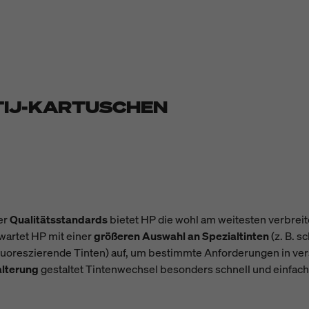
TIJ-KARTUSCHEN
er
Qualitätsstandards
bietet HP die wohl am weitesten verbrei
wartet HP mit einer
größeren Auswahl an Spezialtinten
(z. B.
sc
luoreszierende Tinten
) auf, um bestimmte Anforderungen in ver
alterung
gestaltet Tintenwechsel besonders schnell und einfach