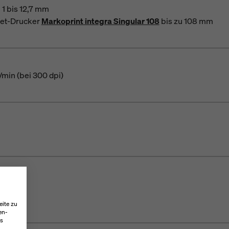
 1 bis 12,7 mm
jet-Drucker
Markoprint integra Singular 108
bis zu 108 mm
/min (bei 300 dpi)
eite zu
en-
es