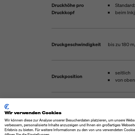
Druckhöhe pro
Standard:
Druckkopf
beim Ink
Druckgeschwindigkeit
bis zu 180 m
seitlich
Druckposition
von oben
Abstand zwischen
Druckkopf und zu
bis zu 5 mm
Wir verwenden Cookies
kennzeichnendem
Wir können diese zur Analyse unserer Besucherdaten platzieren, um unsere Webs
Produkt
verbessern, personalisierte Inhalte anzuzeigen und Ihnen ein großartiges Webseit
Erlebnis zu bieten. Für weitere Informationen zu den von uns verwendeten Cooki
öffnen Sie die Einstellungen.