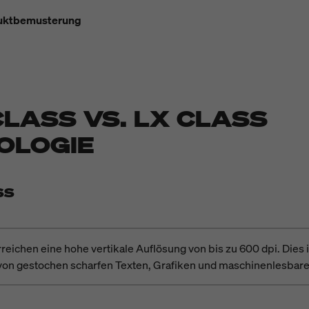
duktbemusterung
CLASS VS. LX CLASS
OLOGIE
SS
eichen eine hohe vertikale Auflösung von bis zu 600 dpi. Dies is
 von gestochen scharfen Texten, Grafiken und maschinenlesbar