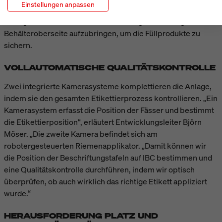
Einstellungen anpassen
Sogar für die Zukunft wurde mitgedacht: die Anlage
ermöglicht dem Kunden bei Bedarf Originalitätssiegel auf die
Behälteroberseite aufzubringen, um die Füllprodukte zu
sichern.
VOLLAUTOMATISCHE QUALITÄTSKONTROLLE
Zwei integrierte Kamerasysteme komplettieren die Anlage,
indem sie den gesamten Etikettierprozess kontrollieren. „Ein
Kamerasystem erfasst die Position der Fässer und bestimmt
die Etikettierposition“, erläutert Entwicklungsleiter Björn
Möser. „Die zweite Kamera befindet sich am
robotergesteuerten Riemenapplikator. „Damit können wir
die Position der Beschriftungstafeln auf IBC bestimmen und
eine Qualitätskontrolle durchführen, indem wir optisch
überprüfen, ob auch wirklich das richtige Etikett appliziert
wurde.“
HERAUSFORDERUNG PLATZ UND