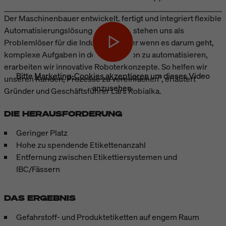
Der Maschinenbauer entwickelt, fertigt und integriert flexible
Automatisierungslösungen. „Wir verstehen uns als
Problemlöser für die Industrie. Immer wenn es darum geht,
komplexe Aufgaben in der Produktion zu automatisieren,
erarbeiten wir innovative Roboterkonzepte. So helfen wir
Bitte
Marketing-Cookies akzeptieren
um dieses Video
unseren Kunden, Prozesse zu vereinfachen“, erläutert
anzusehen.
Gründer und Geschäftsführer Lars Kobialka.
DIE HERAUSFORDERUNG
Geringer Platz
Hohe zu spendende Etikettenanzahl
Entfernung zwischen Etikettiersystemen und
IBC/Fässern
DAS ERGEBNIS
Gefahrstoff- und Produktetiketten auf engem Raum