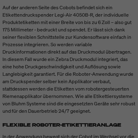
Auf der anderen Seite des Cobots befindet sich ein
Etikettendruckspender Legi-Air 4050B-R, der individuelle
Produktetiketten mit einer Breite von bis zu 6 Zoll – also gut
175 Millimeter - bedruckt und spendet. Er lässt sich dank
seiner flexiblen Schnittstelle zur Kundensoftware einfach in
Prozesse integrieren. So werden variable
Druckinformationen direkt auf das Druckmodul übertragen.
In diesem Fall wurde ein Zebra Druckmodul integriert, das
eine hohe Druckgeschwindigkeit und Auflösung sowie
Langlebigkeit garantiert. Für die Roboter-Anwendung wurde
am Druckspender selber kein Applikator verbaut,
stattdessen werden die Etiketten vom robotergesteuerten
Riemenapplikator übernommen. Wie alle Etikettiersysteme
von Bluhm Systeme sind die eingesetzten Geräte sehr robust
und für den Dauerbetrieb 24/7 geeignet.
FLEXIBLE ROBOTER-ETIKETTIERANLAGE
In der Anwendung bewegt sich der Cobot im Wechsel vor die